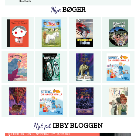
Hardback
BØGER
Nye
IBBY BLOGGEN
Nyt på
HÆDER OG PRISER
,
NYT FRA IBBY DANMARK