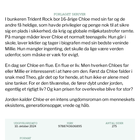
FORLAGET SKRIVER
I bunkeren Trident Rock bor 16-årige Chloe med sin far og de
andre få heldige, som havde privilegier og penge nok til at sikre
sig en plads i sikkerhed, da krig og globale miljøkatastrofer ramte.
På mange måder lever Chloe et normalt teenageliv. Hun går i
skole, laver lektier og tager i biografen med sin bedste veninde
Millie. Hun mangler ingenting, det skulle da lige være verden
udenfor, som måske er væk for evigt.
En dag ser Chloe en flue. En flue er liv. Men hverken Chloes far
eller Millie er interesseret i at høre om den. Først da Chloe falder i
snak med Theo, går det op for hende, at hun ikke er alene med
sine tanker. For er den tilværelse, de fører dybt under jorden,
egentlig et rigtigt liv? Og kan prisen for overlevelse blive for stor?
Jorden kalder Chloe
er en intens ungdomsroman om menneskets
eksistens, generationsopgør, vrede og håb.
UDGIVELSESDATO
ISBN
ANTAL SIDER
10. oktober 2024
9788743606895
275
FORMAT