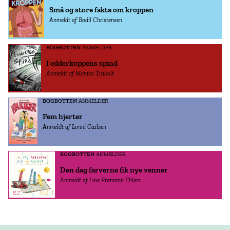
Små og store fakta om kroppen
Anmeldt af Bodil Christensen
BOGBOTTEN
ANMELDER
I edderkoppens spind
Anmeldt af Monica Trabolt
BOGBOTTEN
ANMELDER
Fem hjerter
Anmeldt af Lonni Carlsen
BOGBOTTEN
ANMELDER
Den dag farverne fik nye venner
Anmeldt af Line Frømann Ehlers