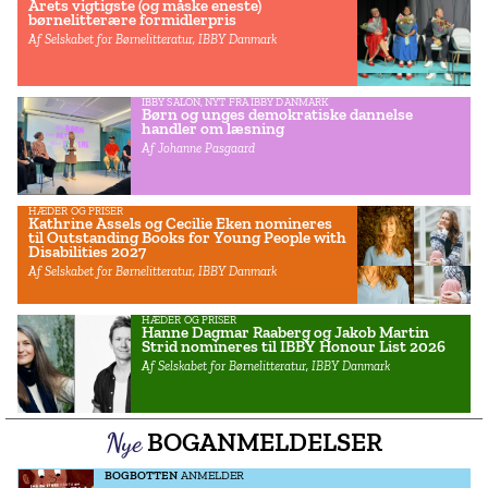
Årets vigtigste (og måske eneste)
børnelitterære formidlerpris
Af Selskabet for Børnelitteratur, IBBY Danmark
IBBY SALON
,
NYT FRA IBBY DANMARK
Børn og unges demokratiske dannelse
handler om læsning
Af Johanne Pasgaard
HÆDER OG PRISER
Kathrine Assels og Cecilie Eken nomineres
til Outstanding Books for Young People with
Disabilities 2027
Af Selskabet for Børnelitteratur, IBBY Danmark
HÆDER OG PRISER
Hanne Dagmar Raaberg og Jakob Martin
Strid nomineres til IBBY Honour List 2026
Af Selskabet for Børnelitteratur, IBBY Danmark
BOGANMELDELSER
Nye
BOGBOTTEN
ANMELDER