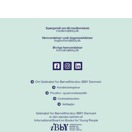
Spørgsmål om dit medlemskab
medlem@ibby.dk
Henvendelser vedr. boganmeldelser
bogbotten@ibby.dk
Øvrige henvendelser
kontakt@ibby.dk
Om Selskabet for Børnelitteratur, IBBY Danmark
Handelsbetingelser
Privatlivs- og persondatapolitik
Cookiedeklaration
Vedtægter
Selskabet for Børnelitteratur, IBBY Danmark
er den danske sektion af
International Board on Books for Young People